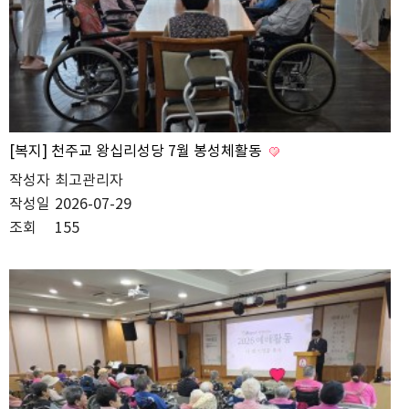
[복지] 천주교 왕십리성당 7월 봉성체활동
작성자
최고관리자
작성일
2026-07-29
조회
155