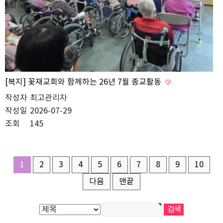
[복지] 꽃재교회와 함께하는 26년 7월 종교활동
작성자
최고관리자
작성일
2026-07-29
조회
145
1
2
3
4
5
6
7
8
9
10
다음
맨끝